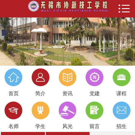


首页
新闻动态
党建之窗
招生就业
教学科研





学生管理
首页
简介
资讯
党建
课程
培训服务





校园风采
名师
学生
风光
留言
招生
关于我们