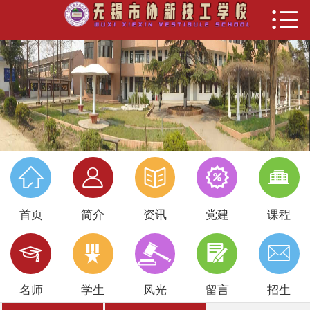


首页
新闻动态
党建之窗
招生就业
教学科研





学生管理
首页
简介
资讯
党建
课程
培训服务





校园风采
名师
学生
风光
留言
招生
关于我们